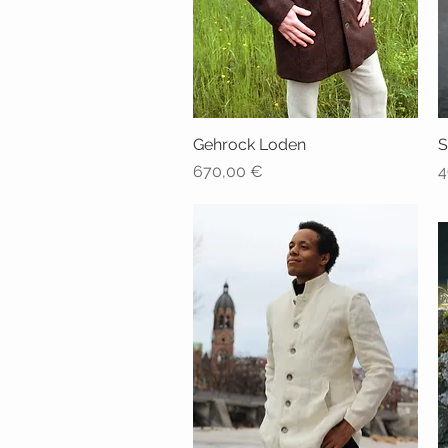
Gehrock Loden
Vista rápida
S
Precio
P
670,00 €
4