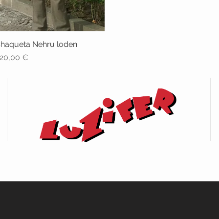
haqueta Nehru loden
Vista rápida
recio
20,00 €