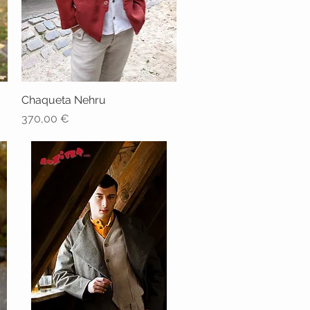
Chaqueta Nehru
Vista rápida
Precio
370,00 €