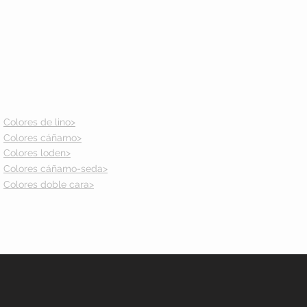
Colores de lino>
Colores cáñamo>
Colores loden>
Colores cáñamo-seda>
Colores doble cara>