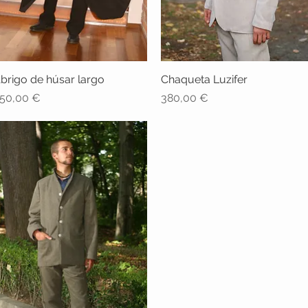
brigo de húsar largo
Vista rápida
Chaqueta Luzifer
Vista rápida
recio
Precio
50,00 €
380,00 €