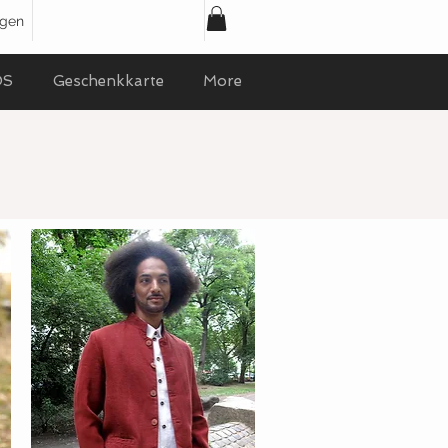
ggen
OS
Geschenkkarte
More