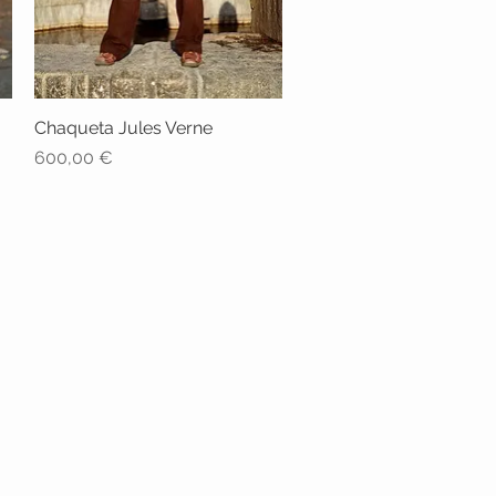
Chaqueta Jules Verne
Vista rápida
Precio
600,00 €