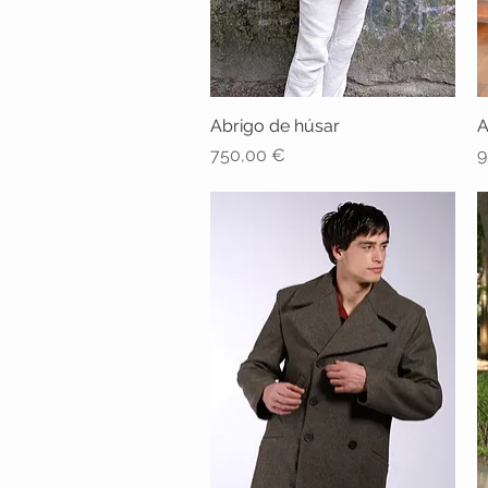
Abrigo de húsar
Vista rápida
A
Precio
P
750,00 €
9