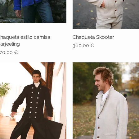
haqueta estilo camisa
Vista rápida
Chaqueta Skooter
Vista rápida
arjeeling
Precio
360,00 €
recio
70,00 €