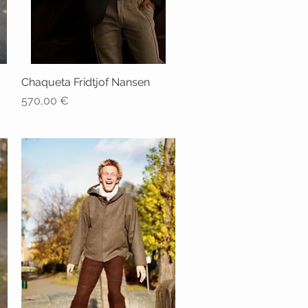
Chaqueta Fridtjof Nansen
Vista rápida
Precio
570,00 €