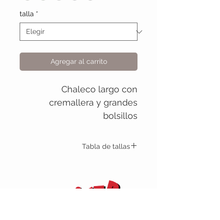
talla
*
Agregar al carrito
Chaleco largo con
cremallera y grandes
bolsillos
Tabla de tallas
Zora
XS
S
M
L
XL
XXL