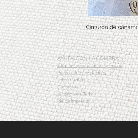
Cinturón de cáñamo
AYUDA CON LA COMPRA
Términos y condiciones y envío>
Política de cancelación>
sobre Luzifer>
Contacto>
la tienda en Berlín>
Pie de imprenta>