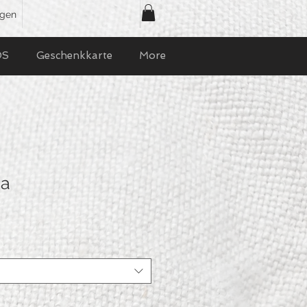
ggen
OS
Geschenkkarte
More
ca
o