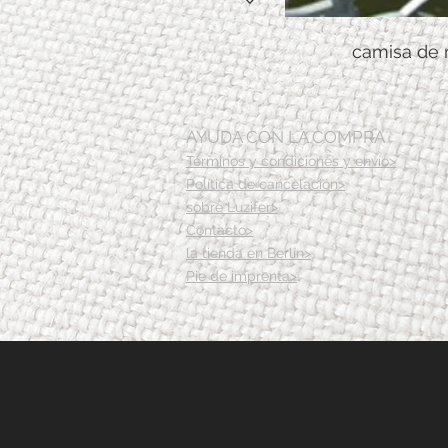
camisa de 
AYUDA CON LA COMPRA
Términos y condiciones y envío>
Política de cancelación>
sobre Luzifer>
Contacto>
la tienda en Berlín>
Pie de imprenta>