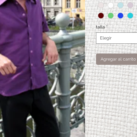
talla
*
Elegir
Agregar al carrito