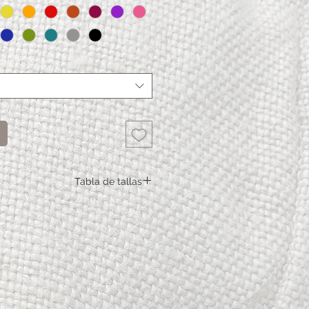
Tabla de tallas
Camisa Luca S M L XL XXL
Circunferencia del torax
109 115 121 127 133
Tamaño de la cintura
98 104 110 116 122
Longitud delantera
62,5 64,5 66,5 68,5 70,5
Longitud de espalda
72 74 76 78 80