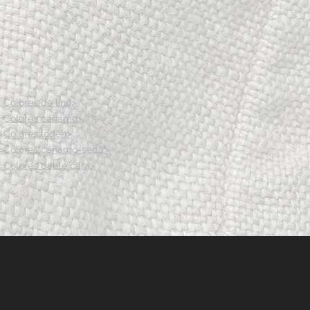
Longitud de la manga desde el cuello
42 44 46 48 50
Colores de lino>
Colores cáñamo>
Colores loden>
Colores cáñamo-seda>
Colores doble cara>