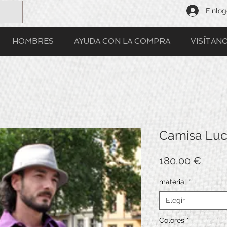
Einlo
HOMBRES
AYUDA CON LA COMPRA
VISÍTAN
Camisa Lu
Preci
180,00 €
material
*
Elegir
Colores
*