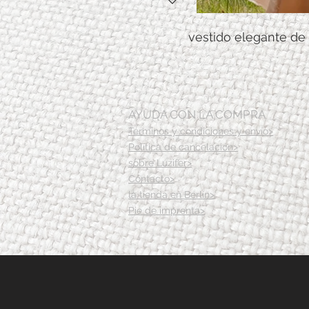
vestido elegante de
AYUDA CON LA COMPRA
Términos y condiciones y envío>
Política de cancelación>
sobre Luzifer>
Contacto>
la tienda en Berlín>
Pie de imprenta>