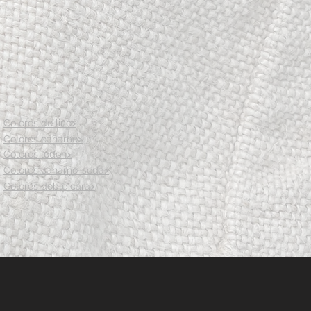
76
81
87
94
101
Ancho máximo del tamaño del pecho
91
96
101
107
Colores de lino>
114
Colores cáñamo>
120
Colores loden>
nimo de la circunferencia de la cintura
Colores cáñamo-seda>
63
68
Colores doble cara>
73
79
86
93
ximo de la circunferencia de la cintura
84
89
94
100
107