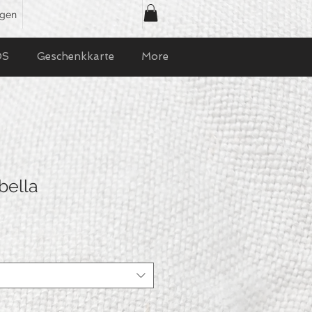
ggen
OS
Geschenkkarte
More
bella
o