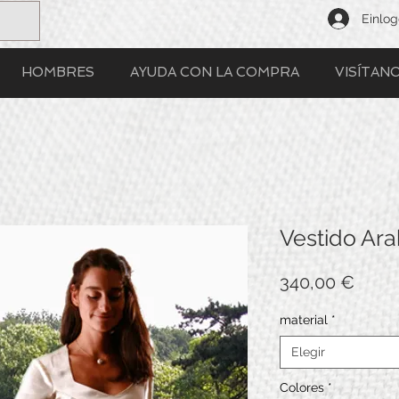
Einlo
HOMBRES
AYUDA CON LA COMPRA
VISÍTAN
Vestido Ara
Preci
340,00 €
material
*
Elegir
Colores
*