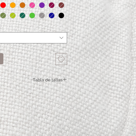
Tabla de tallas
Vestido Arabella
XS
S
M
L
XL
XXL
Ancho mínimo del pecho
71